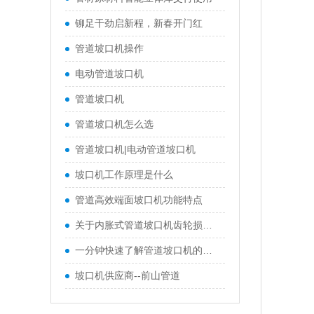
铆足干劲启新程，新春开门红
管道坡口机操作
电动管道坡口机
管道坡口机
管道坡口机怎么选
管道坡口机|电动管道坡口机
坡口机工作原理是什么
管道高效端面坡口机功能特点
关于内胀式管道坡口机齿轮损坏原因分析
一分钟快速了解管道坡口机的优点特性
坡口机供应商--前山管道