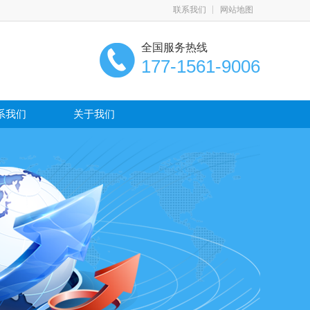
联系我们
网站地图
全国服务热线
177-1561-9006
系我们
关于我们